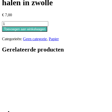
halen in zwolle
€
7,00
Vierkant
mandala
Toevoegen aan winkelwagen
papier
200grs.
Categorieën:
Geen categorie
,
Papier
20x20,
30vel:
Gerelateerde producten
let
op
dit
is
alleen
mogelijk
bij
zelf
op
te
halen
in
zwolle
aantal