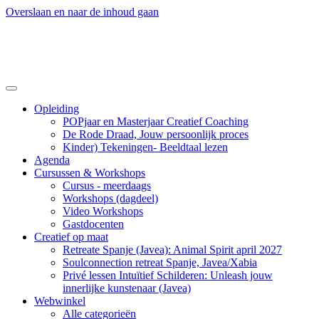
Overslaan en naar de inhoud gaan
Opleiding
POPjaar en Masterjaar Creatief Coaching
De Rode Draad, Jouw persoonlijk proces
Kinder) Tekeningen- Beeldtaal lezen
Agenda
Cursussen & Workshops
Cursus - meerdaags
Workshops (dagdeel)
Video Workshops
Gastdocenten
Creatief op maat
Retreate Spanje (Javea): Animal Spirit april 2027
Soulconnection retreat Spanje, Javea/Xabia
Privé lessen Intuïtief Schilderen: Unleash jouw
innerlijke kunstenaar (Javea)
Webwinkel
Alle categorieën