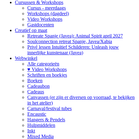
Cursussen & Workshops
Cursus - meerdaags
Workshops (dagdeel)
Video Workshops
Gastdocenten
Creatief op maat
Retreate Spanje (Javea): Animal Spirit april 2027
Soulconnection retreat Spanje, Javea/Xabia
Privé lessen Intuïtief Schilderen: Unleash jouw
innerlijke kunstenaar (Javea)
Webwinkel
Alle categorieën
♥ Video Workshops
Schriften en boekjes
Boeken
Cadeaubon
Cadeaus
Canvassen (er zijn er diversen op voorraad, te bekijken
in het atelier)
Carnaval/festival tubes
Encaustic
Hangers & Pendels
Hulpmiddelen
Inkt
Mixed Media