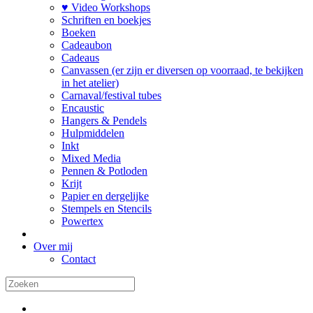
♥ Video Workshops
Schriften en boekjes
Boeken
Cadeaubon
Cadeaus
Canvassen (er zijn er diversen op voorraad, te bekijken
in het atelier)
Carnaval/festival tubes
Encaustic
Hangers & Pendels
Hulpmiddelen
Inkt
Mixed Media
Pennen & Potloden
Krijt
Papier en dergelijke
Stempels en Stencils
Powertex
Over mij
Contact